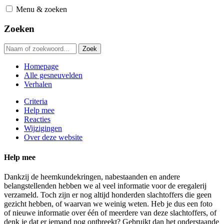
Ga
Menu & zoeken
naar
hoofdnavigatie
Zoeken
Homepage
Alle gesneuvelden
Verhalen
Criteria
Help mee
Reacties
Wijzigingen
Over deze website
Help mee
Dankzij de heemkundekringen, nabestaanden en andere
belangstellenden hebben we al veel informatie voor de eregalerij
verzameld. Toch zijn er nog altijd honderden slachtoffers die geen
gezicht hebben, of waarvan we weinig weten. Heb je dus een foto
of nieuwe informatie over één of meerdere van deze slachtoffers, of
denk je dat er iemand nog ontbreekt? Gebruikt dan het onderstaande