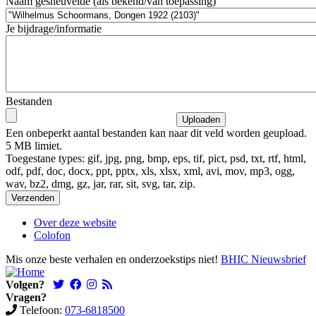
Naam gesneuvelde (als bekend/van toepassing)
Je bijdrage/informatie
Bestanden
Een onbeperkt aantal bestanden kan naar dit veld worden geupload.
5 MB limiet.
Toegestane types: gif, jpg, png, bmp, eps, tif, pict, psd, txt, rtf, html,
odf, pdf, doc, docx, ppt, pptx, xls, xlsx, xml, avi, mov, mp3, ogg,
wav, bz2, dmg, gz, jar, rar, sit, svg, tar, zip.
Over deze website
Colofon
Mis onze beste verhalen en onderzoekstips niet!
BHIC Nieuwsbrief
Volgen?
Vragen?
Telefoon:
073-6818500