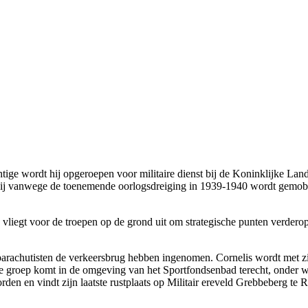
tige wordt hij opgeroepen voor militaire dienst bij de Koninklijke Lan
 als hij vanwege de toenemende oorlogsdreiging in 1939-1940 wordt gemo
vliegt voor de troepen op de grond uit om strategische punten verdero
ar parachutisten de verkeersbrug hebben ingenomen. Cornelis wordt met
e groep komt in de omgeving van het Sportfondsenbad terecht, onder wi
rden en vindt zijn laatste rustplaats op Militair ereveld Grebbeberg te 