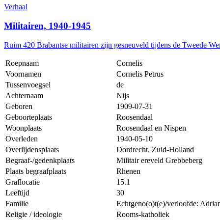
Verhaal
Militairen, 1940-1945
Ruim 420 Brabantse militairen zijn gesneuveld tijdens de Tweede We
Roepnaam
Cornelis
Voornamen
Cornelis Petrus
Tussenvoegsel
de
Achternaam
Nijs
Geboren
1909-07-31
Geboorteplaats
Roosendaal
Woonplaats
Roosendaal en Nispen
Overleden
1940-05-10
Overlijdensplaats
Dordrecht, Zuid-Holland
Begraaf-/gedenkplaats
Militair ereveld Grebbeberg
Plaats begraafplaats
Rhenen
Graflocatie
15.1
Leeftijd
30
Familie
Echtgeno(o)t(e)/verloofde: Adri
Religie / ideologie
Rooms-katholiek