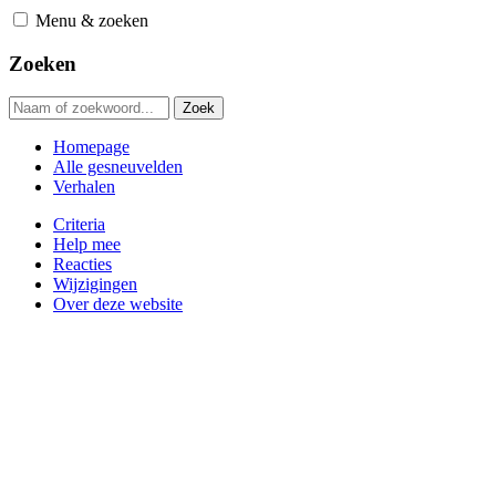
Ga
Menu & zoeken
naar
hoofdnavigatie
Zoeken
Homepage
Alle gesneuvelden
Verhalen
Criteria
Help mee
Reacties
Wijzigingen
Over deze website