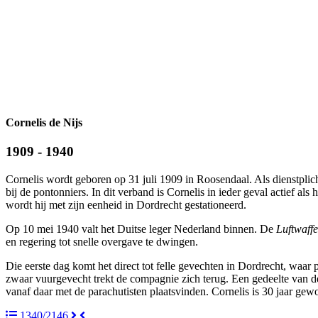
Cornelis de Nijs
1909 - 1940
Cornelis wordt geboren op 31 juli 1909 in Roosendaal. Als dienstplich
bij de pontonniers. In dit verband is Cornelis in ieder geval actief
wordt hij met zijn eenheid in Dordrecht gestationeerd.
Op 10 mei 1940 valt het Duitse leger Nederland binnen. De
Luftwaffe
en regering tot snelle overgave te dwingen.
Die eerste dag komt het direct tot felle gevechten in Dordrecht, wa
zwaar vuurgevecht trekt de compagnie zich terug. Een gedeelte van d
vanaf daar met de parachutisten plaatsvinden. Cornelis is 30 jaar gewo
1340
/
2146