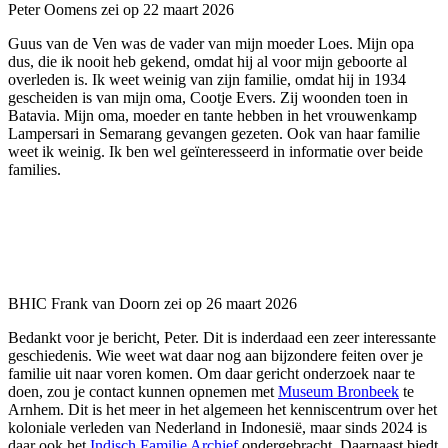
Peter Oomens
zei op 22 maart 2026
Guus van de Ven was de vader van mijn moeder Loes. Mijn opa
dus, die ik nooit heb gekend, omdat hij al voor mijn geboorte al
overleden is. Ik weet weinig van zijn familie, omdat hij in 1934
gescheiden is van mijn oma, Cootje Evers. Zij woonden toen in
Batavia. Mijn oma, moeder en tante hebben in het vrouwenkamp
Lampersari in Semarang gevangen gezeten. Ook van haar familie
weet ik weinig. Ik ben wel geïnteresseerd in informatie over beide
families.
BHIC
Frank van Doorn
zei op 26 maart 2026
Bedankt voor je bericht, Peter. Dit is inderdaad een zeer interessante
geschiedenis. Wie weet wat daar nog aan bijzondere feiten over je
familie uit naar voren komen. Om daar gericht onderzoek naar te
doen, zou je contact kunnen opnemen met
Museum Bronbeek
te
Arnhem. Dit is het meer in het algemeen het kenniscentrum over het
koloniale verleden van Nederland in Indonesië, maar sinds 2024 is
daar ook het
Indisch Familie Archief
ondergebracht. Daarnaast biedt