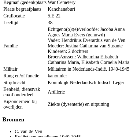
Begraaf-/gedenkplaats
War Cemetery
Plaats begraafplaats
Kanchanaburi
Graflocatie
5.E.22
Leeftijd
38
Echtgeno(o)t(e)/verloofde: Jacoba Anna
Agnes Maria Evers (gehuwd)
Vader: Hendrikus Everardus van de Ven
Familie
Moeder: Justina Catharina van Susante
Kinderen: 2 dochters
Broers/zussen: Wilhelmina Elisabeth
Catharina Maria, Elisabeth Cornelia Maria
Militair
Militairen in Nederlands-Indië, 1940-1945
Rang en/of functie
kanonnier
Strijdmacht
Koninklijk Nederlandsch Indisch Leger
Eenheid, dienstvak
Artillerie
en/of onderdeel
Bijzonderheid bij
Ziekte (dysenterie) en uitputting
overlijden
Bronnen
C. van de Ven
Erelijst van gevallenen 1940-1945