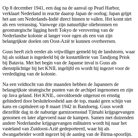
Op 8 december 1941, een dag na de aanval op Pearl Harbor,
verklaart Nederland in reactie daarop Japan de oorlog; Japan grijpt
het aan om Nederlands-Indië direct binnen te vallen. Het komt niet
als een verrassing. Vanwege zijn natuurlijke oliebronnen en
geostrategische ligging heeft Tokyo de verovering van de
Nederlandse kolonie al langer voor ogen als een van zijn
belangrijkste doelen om Oost-Azië te kunnen overheersen.
Guus heeft zich eerder als vrijwilliger gemeld bij de landstorm, waar
hij als soldaat is ingedeeld bij de kustartillerie van Tandjong Priok
bij Batavia. Met het begin van de Japanse inval is Guus als
dienstplichtige bij het KNIL ingelijfd en wordt hij ingezet voor de
verdediging van de kolonie.
Na een veldtocht van drie maanden hebben de Japanners de
belangrijkste strategische punten van de archipel ingenomen en zijn
op Java geland. Het KNIL, onvoldoende uitgerust en ernstig
gehinderd door besluiteloosheid aan de top, maakt geen schijn van
kans en capituleert op 8 maart 1942 in Bandoeng. Guus wordt
diezelfde dag in de naburige garnizoensstad Tjimahi krijgsgevangen
genomen en later afgevoerd naar de kampen. Samen met duizenden
andere Nederlandse krijgsgevangen militairen wordt hij naar het
vasteland van Zuidoost-Azië gedeporteerd, waar hij als
dwangarbeider wordt ingezet bij de aanleg van de Birma-spoorlijn.