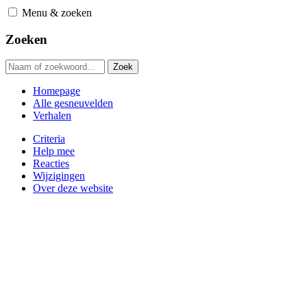
Ga
Menu & zoeken
naar
hoofdnavigatie
Zoeken
Homepage
Alle gesneuvelden
Verhalen
Criteria
Help mee
Reacties
Wijzigingen
Over deze website