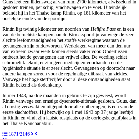
Guus legt een lijdensweg af van ruim 2700 kilometer, afwisselend in
gesloten treinen, per schip, vrachtwagen en te voet. Uiteindelijk
belandt hij in het Thaise kamp Rintin, op 181 kilometer van het
oostelijke einde van de spoorlijn.
Rintin ligt twintig kilometer ten noorden van
Hellfire Pass
en is een
van de beruchtste kampen aan de Birma-spoorlijn vanwege de zeer
slechte leefomstandigheden het straffe werkregime waaraan de
gevangenen zijn onderworpen. Werkdagen van meer dan tien uur
van extreem zwaar werk komen steeds vaker voor. Ondertussen
ontbeert het de gevangenen aan vrijwel alles. De voeding schiet
schromelijk tekort, er zijn geen medicijnen voorhanden en de
hygiënische situatie is er zeer slecht. Gevangenen op doortocht naar
andere kampen zorgen voor de regelmatige uitbraak van ziektes.
Vanwege het hoge sterftecijfer door al deze omstandigheden staat
Rintin bekend als dodenkamp.
In mei 1943, na drie maanden in gebruik te zijn geweest, wordt
Rintin vanwege een ernstige dysenterie-uitbraak gesloten. Guus, dan
al ernstig verzwakt en uitgeput door alle ontberingen, is een van de
eerste slachtoffers. Hij bezwijkt op 1 mei 1943 op 37-jarige leeftijd
in Rintin en vindt zijn laatste rustplaats op de oorlogsbegraafplaats in
het Thaise Kanchanaburi.
1871
/
2146